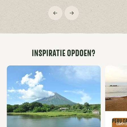
INSPIRATIE OPDOEN?
PERU C
CAMPE