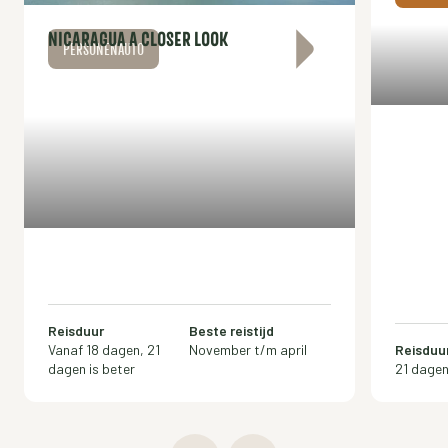
NICARAGUA A CLOSER LOOK
PERSONENAUTO
Reisduur
Beste reistijd
Vanaf 18 dagen, 21
November t/m april
Reisduu
dagen is beter
21 dage