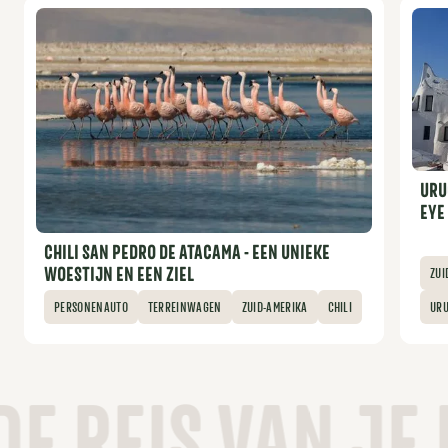
URU
EYE
CHILI SAN PEDRO DE ATACAMA - EEN UNIEKE
WOESTIJN EN EEN ZIEL
ZUI
PERSONENAUTO
TERREINWAGEN
ZUID-AMERIKA
CHILI
UR
S VAN JE LEVEN