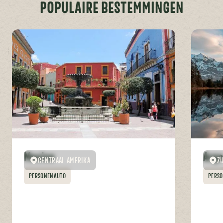
POPULAIRE BESTEMMINGEN
Mexico
Arge
CENTRAAL-AMERIKA
Z
PERSONENAUTO
PERS