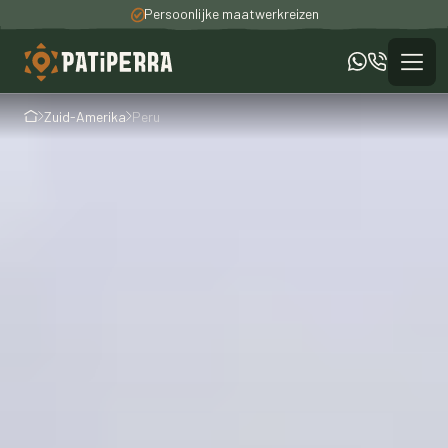
Persoonlijke maatwerkreizen
100% unieke ervaringen
Een totaal verzorgde reis
Zuid-Amerika
Peru