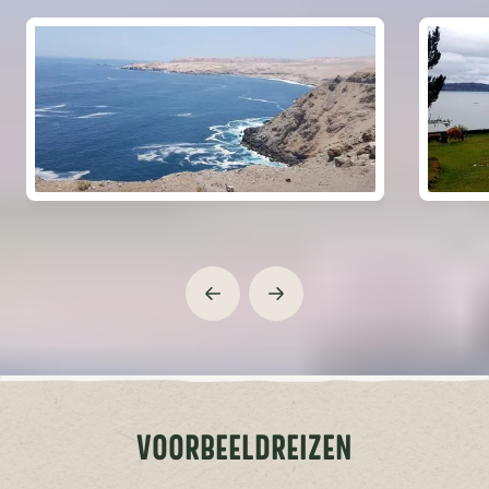
Pre Inca Kuelap & Chachapoyas
Het "nieuwe" Machu Picchu & Cuzco, ga nu!
Rainbow Mountain
Alle kleuren van de regenboog, de weg
erheen is al de moeite waard.
Cordillera Blanca
Voor de hikers en bergliefhebbers
VOORBEELDREIZEN