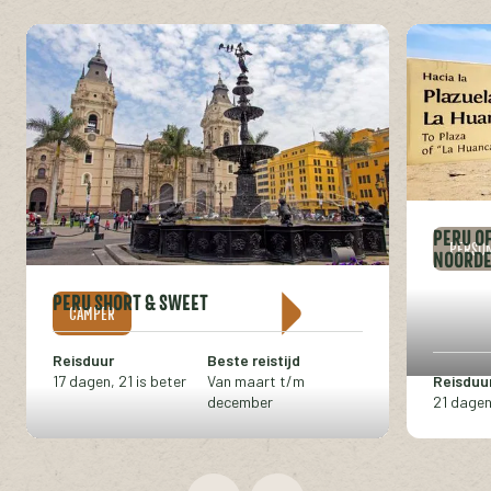
PERU OF
PERSO
NOORD
PERU SHORT & SWEET
CAMPER
Reisduur
Beste reistijd
17 dagen, 21 is beter
Van maart t/m
Reisduu
december
21 dagen