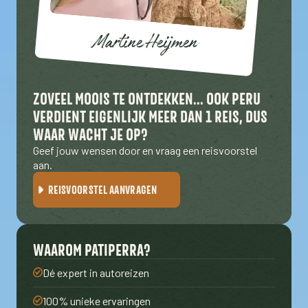
www.ggdreisvaccinaties.nl/
Er kan malaria voorkomen in de jungle
Martine Heijmen
ZOVEEL MOOIS TE ONTDEKKEN... OOK PERU
VERDIENT EIGENLIJK MEER DAN 1 REIS, DUS
WAAR WACHT JE OP?
Geef jouw wensen door en vraag een reisvoorstel
aan.
REISVOORSTEL AANVRAGEN
WAAROM PATIPERRA?
Dé expert in autoreizen
100% unieke ervaringen