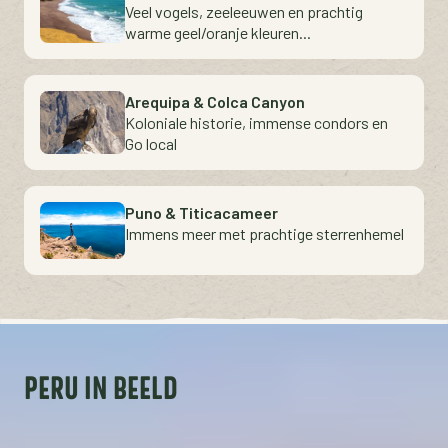
Veel vogels, zeeleeuwen en prachtig
warme geel/oranje kleuren...
Arequipa & Colca Canyon
Koloniale historie, immense condors en
Go local
Puno & Titicacameer
Immens meer met prachtige sterrenhemel
Trujillo & Cajamarca
Chan Chan, prekoloniaal en koloniaal erfgoed
PERU
 IN BEELD
Amazone - Iquitos
Niet veel bezocht in Peru, maar 100% de moeite waard