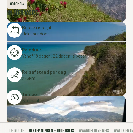
COLOMBIA
IN HET KORT
Beste reistijd
Hele jaar door
Reisduur
Vanaf 18 dagen, 22 dagen is beter
Reisafstand per dag
225km
Tempo
Normaal
DE ROUTE
BESTEMMINGEN + HIGHIGHTS
WAAROM DEZE REIS
WAT IS ER 