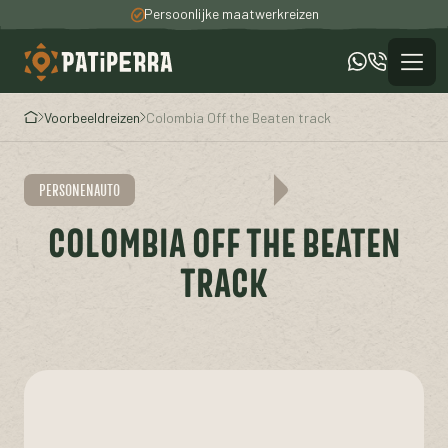
Persoonlijke maatwerkreizen
100% unieke ervaringen
Een totaal verzorgde reis
Voorbeeldreizen
Colombia Off the Beaten track
PERSONENAUTO
COLOMBIA OFF THE BEATEN
TRACK