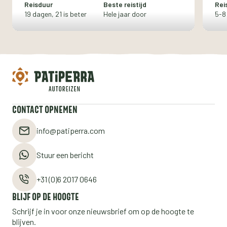
Reisduur
Beste reistijd
Rei
19 dagen, 21 is beter
Hele jaar door
5-8
CONTACT OPNEMEN
info@patiperra.com
Stuur een bericht
+31 (0)6 2017 0646
BLIJF OP DE HOOGTE
Schrijf je in voor onze nieuwsbrief om op de hoogte te
blijven.