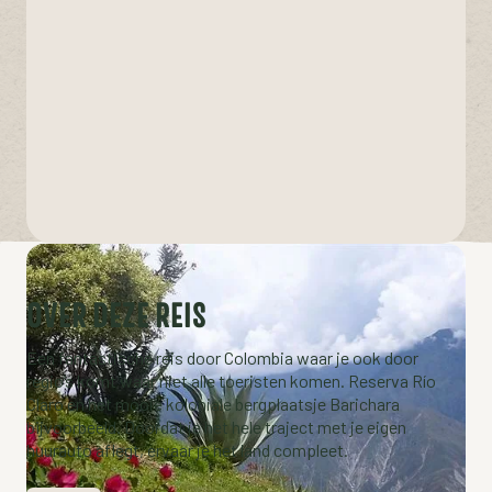
OVER DEZE REIS
Een fantastische reis door Colombia waar je ook door
regio’s komt waar niet alle toeristen komen. Reserva Río
Claro en het mooie koloniale bergplaatsje Barichara
bijvoorbeeld. Doordat je het hele traject met je eigen
huurauto aflegt, ervaar je het land compleet.