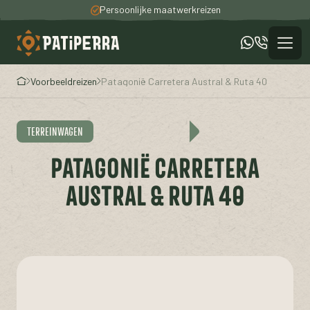
Persoonlijke maatwerkreizen
100% unieke ervaringen
Een totaal verzorgde reis
Voorbeeldreizen
Patagonië Carretera Austral & Ruta 40
TERREINWAGEN
PATAGONIË CARRETERA
AUSTRAL & RUTA 40