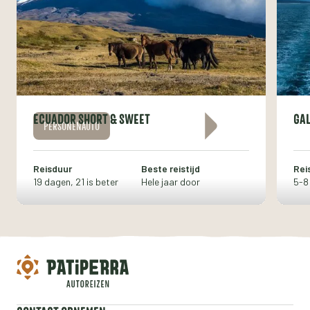
ECUADOR SHORT & SWEET
GA
PERSONENAUTO
Reisduur
Beste reistijd
Rei
19 dagen, 21 is beter
Hele jaar door
5-8