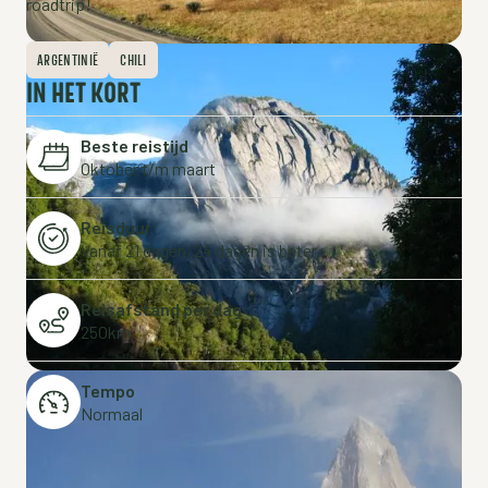
roadtrip!
ARGENTINIË
CHILI
IN HET KORT
Beste reistijd
Oktober t/m maart
Reisduur
Vanaf 21 dagen, 24 dagen is beter
Reisafstand per dag
250km
Tempo
Normaal