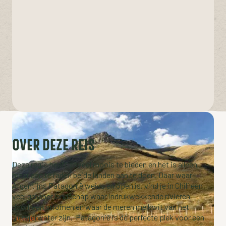
OVER DEZE REIS
Deze regio heeft zoveel moois te bieden en het is alleen
maar aan te raden beide landen aan te doen. Daar waar
Argentijns Patagonië weids en open is, vind je in Chili een
veel groener landschap waar indrukwekkende rivieren
doorheen stromen en waar de meren melkwit van het
gletsjerwater zijn. Patagonië is dé perfecte plek voor een