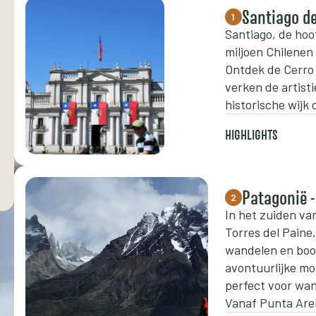
Santiago de
1
Santiago, de hoof
miljoen Chilenen
Ontdek de Cerro 
verken de artisti
historische wijk 
HIGHLIGHTS
Patagonië -
2
In het zuiden va
Torres del Paine
wandelen en boot
avontuurlijke mo
perfect voor wan
Vanaf Punta Aren