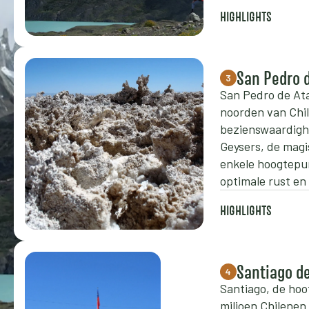
HIGHLIGHTS
San Pedro 
3
San Pedro de Ata
noorden van Chili
bezienswaardigh
Geysers, de magi
enkele hoogtepun
optimale rust en 
HIGHLIGHTS
Santiago de
4
Santiago, de hoof
miljoen Chilenen