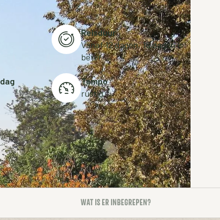
Reisduur
Vanaf 12 dagen, 16 dagen is
beter
 dag
Tempo
rustig
WAT IS ER INBEGREPEN?