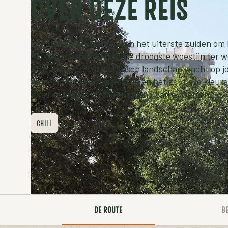
OVER DEZE REIS
Een reis van extremen van het uiterste zuiden om
Paine te bezoeken naar de droogste woestijn ter we
Atacama. Een surrealistisch landschap wacht op j
vergezichten waar de aarde en het zout alle kleur
lijken te krijgen. Chili is hét land van extremen.
CHILI
DE ROUTE
B